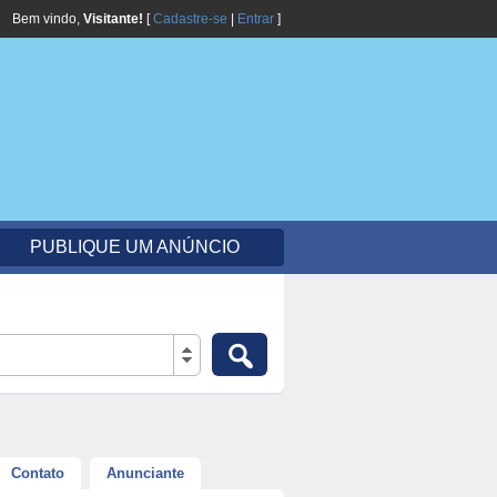
Bem vindo,
Visitante!
[
Cadastre-se
|
Entrar
]
PUBLIQUE UM ANÚNCIO
Contato
Anunciante