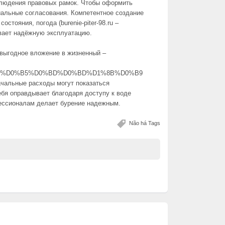
облюдения правовых рамок. Чтобы оформить
альные согласования. Компетентное создание
остояния, погода (burenie-piter-98.ru –
ечивает надёжную эксплуатацию.
 выгодное вложение в жизненный –
D%D0%B5%D0%BD%D0%BD%D1%8B%D0%B9
ачальные расходы могут показаться
бя оправдывает благодаря доступу к воде
ессионалам делает бурение надежным.
Não há Tags