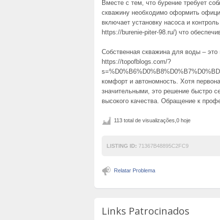
Вместе с тем, что бурение требует с
скважину необходимо оформить офици
включает установку насоса и контроль с
https://burenie-piter-98.ru/) что обесп
Собственная скважина для воды – это
https://topofblogs.com/?
s=%D0%B6%D0%B8%D0%B7%D0%B
комфорт и автономность. Хотя первон
значительными, это решение быстро се
высокого качества. Обращение к проф
113 total de visualizações,0 hoje
LISTING ID:
71367B48895C2FC9
Relatar Problema
Links Patrocinados