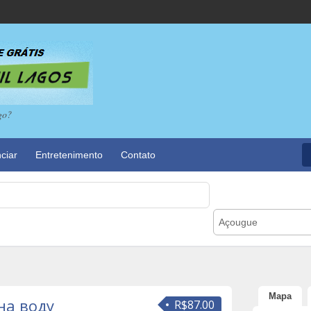
go?
ciar
Entretenimento
Contato
Açougue
Mapa
на воду
R$87.00