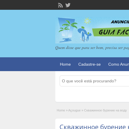
Quem disse que para ser bom, precisa ser pa
Home
Cadastre-se
Como Anun
Home
»
Açougue
»
Скважинное бурение на воду
Скважинное бурение 