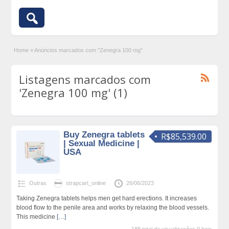
Home
»
Anúncios marcados com "Zenegra 100 mg"
Listagens marcados com
'Zenegra 100 mg' (1)
Buy Zenegra tablets
R$85,539.00
| Sexual Medicine |
USA
Outras
strapcart_online
26/06/2023
Taking Zenegra tablets helps men get hard erections. It increases
blood flow to the penile area and works by relaxing the blood vessels.
This medicine
[…]