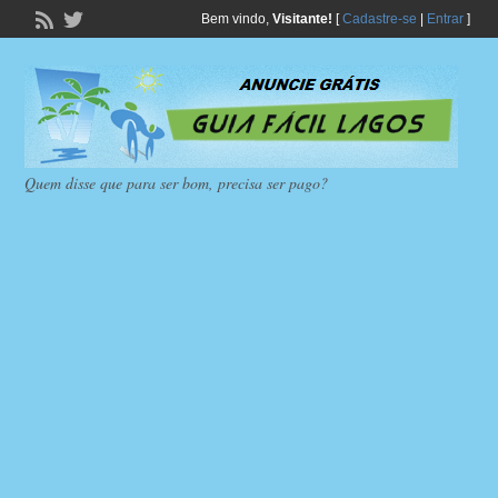
Bem vindo,
Visitante!
[
Cadastre-se
|
Entrar
]
Quem disse que para ser bom, precisa ser pago?