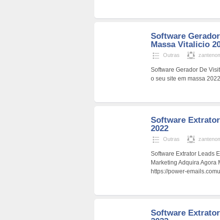
Software Gerador
Massa Vitalicio 2
Outras
zanteno
Software Gerador De Visit
o seu site em massa 202
Software Extrato
2022
Outras
zanteno
Software Extrator Leads 
Marketing Adquira Agora
https://power-emails.comu
Software Extrato