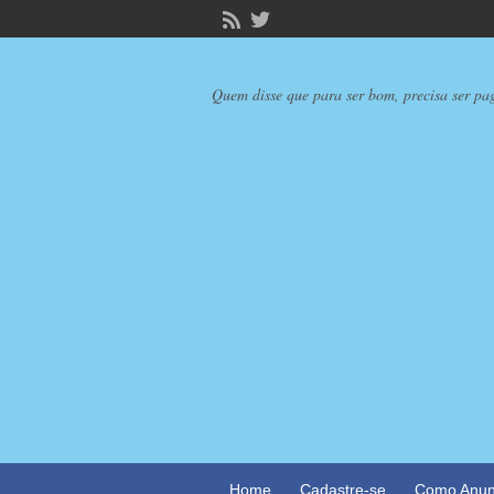
Quem disse que para ser bom, precisa ser pa
Home
Cadastre-se
Como Anun