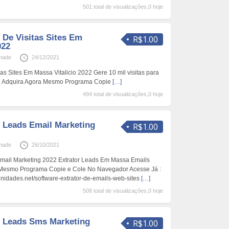
501 total de visualizações,0 hoje
 De Visitas Sites Em
R$1.00
022
made
24/12/2021
as Sites Em Massa Vitalicio 2022 Gere 10 mil visitas para
2 Adquira Agora Mesmo Programa Copie
[…]
494 total de visualizações,0 hoje
r Leads Email Marketing
R$1.00
made
26/10/2021
Email Marketing 2022 Extrator Leads Em Massa Emails
 Mesmo Programa Copie e Cole No Navegador Acesse Já :
nidades.net/software-extrator-de-emails-web-sites
[…]
508 total de visualizações,0 hoje
r Leads Sms Marketing
R$1.00