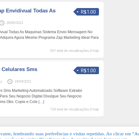
ap Envidivual Todas As
R$1.00
26/05/2021
divual Todas As Maquinas Sistema Envio Mensagem No
l Adquira Agora Mesmo Programa Zap Marketing Ideal Para
557 total de visualizações,0 hoje
r Celulares Sms
R$1.00
ky
18/04/2021
es Sms Marketing Automatizado Software Extrator
Para Seu Negocio Digital Divulgue Seu Negocio
Sms Obs: Copie e Cole
[…]
718 total de visualizações,0 hoje
ante, lembrando suas preferências e visitas repetidas. Ao clicar em “Ac