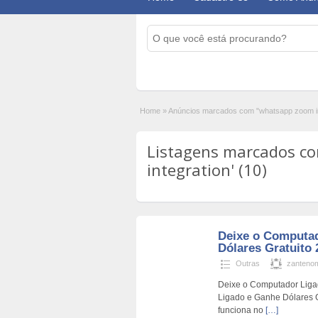
Home
»
Anúncios marcados com "whatsapp zoom in
Listagens marcados c
integration' (10)
Deixe o Computa
Dólares Gratuito 
Outras
zanteno
Deixe o Computador Liga
Ligado e Ganhe Dólares 
funciona no
[…]