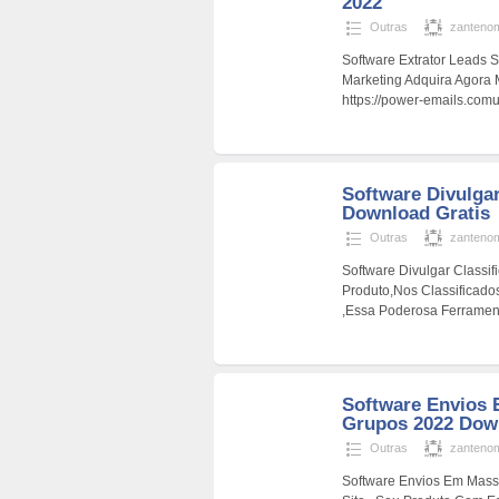
2022
Outras
zanteno
Software Extrator Leads
Marketing Adquira Agora
https://power-emails.comu
Software Divulgar
Download Gratis
Outras
zanteno
Software Divulgar Classi
Produto,Nos Classificad
,Essa Poderosa Ferramen
Software Envios
Grupos 2022 Dow
Outras
zanteno
Software Envios Em Mass