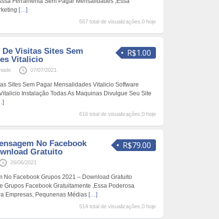
Esssa Ferramenta Sem Pagar Mensalidades ,Essa
rketing
[…]
557 total de visualizações,0 hoje
 De Visitas Sites Sem
R$1.00
s Vitalicio
made
07/07/2021
tas Sites Sem Pagar Mensalidades Vitalicio Software
,Vitalicio Instalação Todas As Maquinas Divulgue Seu Site
…]
616 total de visualizações,0 hoje
Mensagem No Facebook
R$79.00
wnload Gratuito
26/06/2021
m No Facebook Grupos 2021 – Download Gratuito
De Grupos Facebook Gratuitamente ,Essa Poderosa
ara Empresas, Pequnenas Médias
[…]
514 total de visualizações,0 hoje