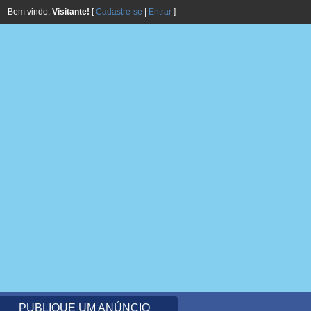
Bem vindo,
Visitante!
[
Cadastre-se
|
Entrar
]
PUBLIQUE UM ANÚNCIO