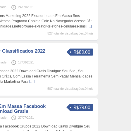
made
24/09/2021
 Sms Marketing 2022 Extrator Leads Em Massa Sms
 Mesmo Programa Copie e Cole No Navegador Acesse Já :
nidades.net/software-extrator-telefones-celulares-sms
[…]
527 total de visualizações,0 hoje
 Classificados 2022
R$89.00
made
17/08/2021
ficados 2022 Download Gratis Divulgue Seu Site , Seu
os Grátis, Com Esssa Ferramenta Sem Pagar Mensalidades
ta Marketing Para
[…]
507 total de visualizações,0 hoje
 Em Massa Facebook
R$79.00
nload Gratis
made
27/07/2021
a Facebook Grupos 2022 Download Gratis Divulgue Seu