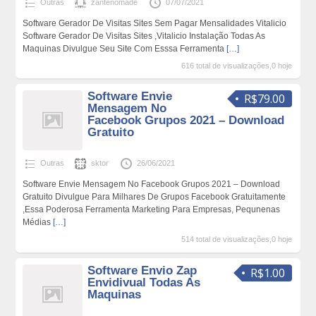
Outras
zantenomade
07/07/2021
Software Gerador De Visitas Sites Sem Pagar Mensalidades Vitalicio
Software Gerador De Visitas Sites ,Vitalicio Instalação Todas As
Maquinas Divulgue Seu Site Com Esssa Ferramenta
[…]
616 total de visualizações,0 hoje
Software Envie
R$79.00
Mensagem No
Facebook Grupos 2021 – Download
Gratuito
Outras
sktor
26/06/2021
Software Envie Mensagem No Facebook Grupos 2021 – Download
Gratuito Divulgue Para Milhares De Grupos Facebook Gratuitamente
,Essa Poderosa Ferramenta Marketing Para Empresas, Pequnenas
Médias
[…]
514 total de visualizações,0 hoje
Software Envio Zap
R$1.00
Envidivual Todas As
Maquinas