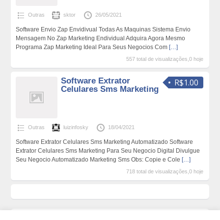
Outras
sktor
26/05/2021
Software Envio Zap Envidivual Todas As Maquinas Sistema Envio
Mensagem No Zap Marketing Endividual Adquira Agora Mesmo
Programa Zap Marketing Ideal Para Seus Negocios Com
[…]
557 total de visualizações,0 hoje
Software Extrator
R$1.00
Celulares Sms Marketing
Outras
luizinfosky
18/04/2021
Software Extrator Celulares Sms Marketing Automatizado Software
Extrator Celulares Sms Marketing Para Seu Negocio Digital Divulgue
Seu Negocio Automatizado Marketing Sms Obs: Copie e Cole
[…]
718 total de visualizações,0 hoje