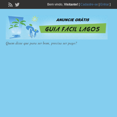
Bem vindo,
Visitante!
[
Cadastre-se
|
Entrar
]
Quem disse que para ser bom, precisa ser pago?