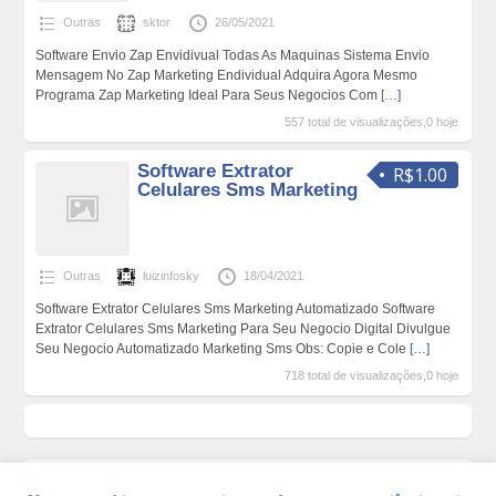
Outras
sktor
26/05/2021
Software Envio Zap Envidivual Todas As Maquinas Sistema Envio
Mensagem No Zap Marketing Endividual Adquira Agora Mesmo
Programa Zap Marketing Ideal Para Seus Negocios Com
[…]
557 total de visualizações,0 hoje
Software Extrator
R$1.00
Celulares Sms Marketing
Outras
luizinfosky
18/04/2021
Software Extrator Celulares Sms Marketing Automatizado Software
Extrator Celulares Sms Marketing Para Seu Negocio Digital Divulgue
Seu Negocio Automatizado Marketing Sms Obs: Copie e Cole
[…]
718 total de visualizações,0 hoje