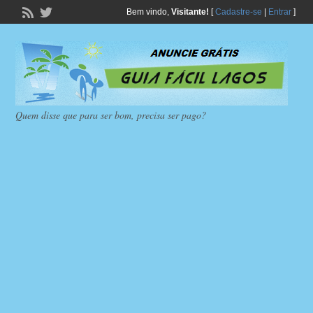
Bem vindo,
Visitante!
[
Cadastre-se
|
Entrar
]
Quem disse que para ser bom, precisa ser pago?