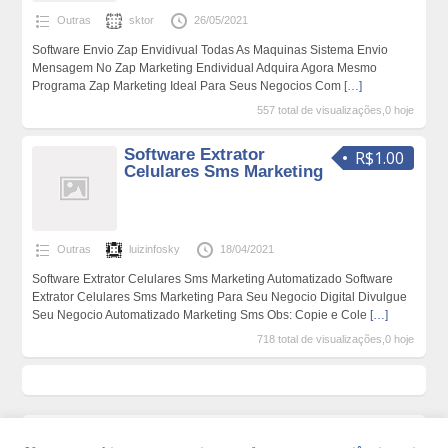
Outras
sktor
26/05/2021
Software Envio Zap Envidivual Todas As Maquinas Sistema Envio
Mensagem No Zap Marketing Endividual Adquira Agora Mesmo
Programa Zap Marketing Ideal Para Seus Negocios Com
[…]
557 total de visualizações,0 hoje
Software Extrator
R$1.00
Celulares Sms Marketing
Outras
luizinfosky
18/04/2021
Software Extrator Celulares Sms Marketing Automatizado Software
Extrator Celulares Sms Marketing Para Seu Negocio Digital Divulgue
Seu Negocio Automatizado Marketing Sms Obs: Copie e Cole
[…]
718 total de visualizações,0 hoje