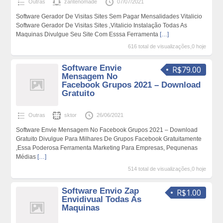
Outras
zantenomade
07/07/2021
Software Gerador De Visitas Sites Sem Pagar Mensalidades Vitalicio
Software Gerador De Visitas Sites ,Vitalicio Instalação Todas As
Maquinas Divulgue Seu Site Com Esssa Ferramenta
[…]
616 total de visualizações,0 hoje
Software Envie
R$79.00
Mensagem No
Facebook Grupos 2021 – Download
Gratuito
Outras
sktor
26/06/2021
Software Envie Mensagem No Facebook Grupos 2021 – Download
Gratuito Divulgue Para Milhares De Grupos Facebook Gratuitamente
,Essa Poderosa Ferramenta Marketing Para Empresas, Pequnenas
Médias
[…]
514 total de visualizações,0 hoje
Software Envio Zap
R$1.00
Envidivual Todas As
Maquinas