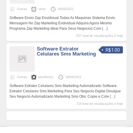
Outras
sktor
26/05/2021
Software Envio Zap Envidivual Todas As Maquinas Sistema Envio
Mensagem No Zap Marketing Endividual Adquira Agora Mesmo
Programa Zap Marketing Ideal Para Seus Negocios Com
[…]
557 total de visualizações,0 hoje
Software Extrator
R$1.00
Celulares Sms Marketing
Outras
luizinfosky
18/04/2021
Software Extrator Celulares Sms Marketing Automatizado Software
Extrator Celulares Sms Marketing Para Seu Negocio Digital Divulgue
Seu Negocio Automatizado Marketing Sms Obs: Copie e Cole
[…]
718 total de visualizações,0 hoje