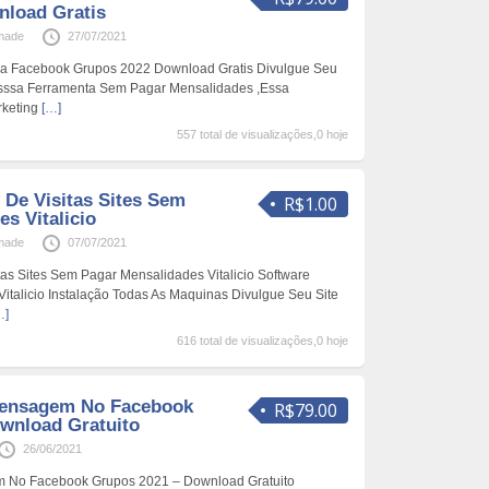
nload Gratis
made
27/07/2021
a Facebook Grupos 2022 Download Gratis Divulgue Seu
Esssa Ferramenta Sem Pagar Mensalidades ,Essa
rketing
[…]
557 total de visualizações,0 hoje
 De Visitas Sites Sem
R$1.00
s Vitalicio
made
07/07/2021
tas Sites Sem Pagar Mensalidades Vitalicio Software
,Vitalicio Instalação Todas As Maquinas Divulgue Seu Site
…]
616 total de visualizações,0 hoje
Mensagem No Facebook
R$79.00
wnload Gratuito
26/06/2021
m No Facebook Grupos 2021 – Download Gratuito