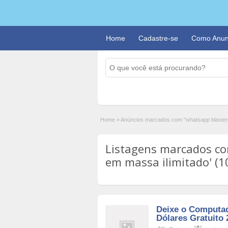
Home
Cadastre-se
Como Anun
Home
»
Anúncios marcados com "whatsapp blaster 
Listagens marcados co
em massa ilimitado' (1
Deixe o Computa
Dólares Gratuito 