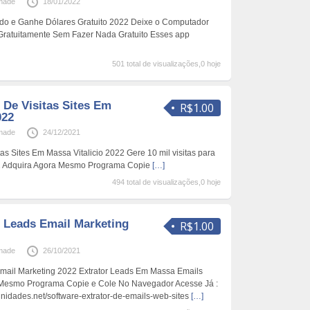
made
18/01/2022
do e Ganhe Dólares Gratuito 2022 Deixe o Computador
Gratuitamente Sem Fazer Nada Gratuito Esses app
501 total de visualizações,0 hoje
 De Visitas Sites Em
R$1.00
022
made
24/12/2021
as Sites Em Massa Vitalicio 2022 Gere 10 mil visitas para
2 Adquira Agora Mesmo Programa Copie
[…]
494 total de visualizações,0 hoje
r Leads Email Marketing
R$1.00
made
26/10/2021
Email Marketing 2022 Extrator Leads Em Massa Emails
 Mesmo Programa Copie e Cole No Navegador Acesse Já :
nidades.net/software-extrator-de-emails-web-sites
[…]