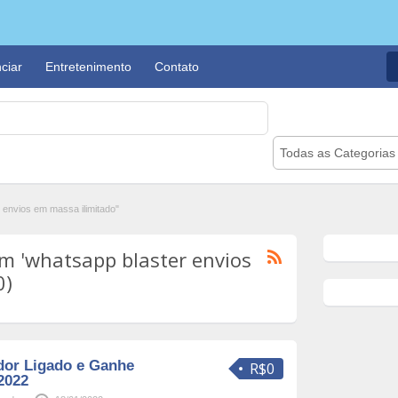
ciar
Entretenimento
Contato
Todas as Categorias
envios em massa ilimitado"
m 'whatsapp blaster envios
0)
dor Ligado e Ganhe
R$0
2022