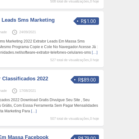
508 total de visualizações,0 hoje
r Leads Sms Marketing
R$1.00
made
24/09/2021
 Sms Marketing 2022 Extrator Leads Em Massa Sms
 Mesmo Programa Copie e Cole No Navegador Acesse Já :
nidades.net/software-extrator-telefones-celulares-sms
[…]
527 total de visualizações,0 hoje
 Classificados 2022
R$89.00
made
17/08/2021
ficados 2022 Download Gratis Divulgue Seu Site , Seu
os Grátis, Com Esssa Ferramenta Sem Pagar Mensalidades
ta Marketing Para
[…]
507 total de visualizações,0 hoje
 Em Massa Facebook
R$79.00