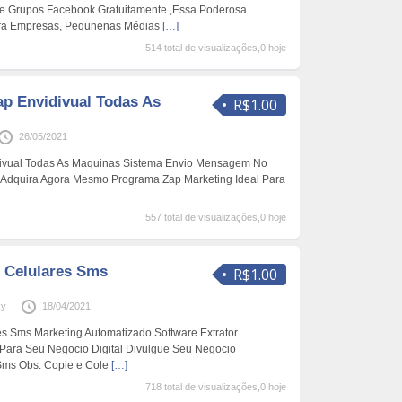
De Grupos Facebook Gratuitamente ,Essa Poderosa
ara Empresas, Pequnenas Médias
[…]
514 total de visualizações,0 hoje
ap Envidivual Todas As
R$1.00
26/05/2021
divual Todas As Maquinas Sistema Envio Mensagem No
l Adquira Agora Mesmo Programa Zap Marketing Ideal Para
557 total de visualizações,0 hoje
r Celulares Sms
R$1.00
ky
18/04/2021
es Sms Marketing Automatizado Software Extrator
Para Seu Negocio Digital Divulgue Seu Negocio
Sms Obs: Copie e Cole
[…]
718 total de visualizações,0 hoje