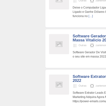
Outras
zanteno
Deixe o Computador Liga
Ligado e Ganhe Dólares 
funciona no
[…]
Software Gerador
Massa Vitalicio 2
Outras
zanteno
Software Gerador De Visit
o seu site em massa 202
Software Extrato
2022
Outras
zanteno
Software Extrator Leads 
Marketing Adquira Agora
https://power-emails.comu