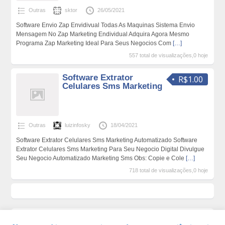
Outras
sktor
26/05/2021
Software Envio Zap Envidivual Todas As Maquinas Sistema Envio
Mensagem No Zap Marketing Endividual Adquira Agora Mesmo
Programa Zap Marketing Ideal Para Seus Negocios Com
[…]
557 total de visualizações,0 hoje
Software Extrator
R$1.00
Celulares Sms Marketing
Outras
luizinfosky
18/04/2021
Software Extrator Celulares Sms Marketing Automatizado Software
Extrator Celulares Sms Marketing Para Seu Negocio Digital Divulgue
Seu Negocio Automatizado Marketing Sms Obs: Copie e Cole
[…]
718 total de visualizações,0 hoje