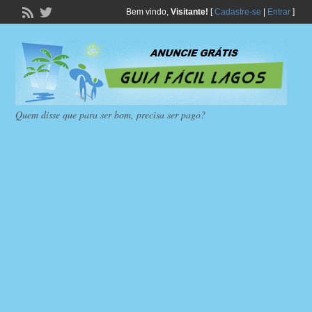
Bem vindo,
Visitante!
[
Cadastre-se
|
Entrar
]
Quem disse que para ser bom, precisa ser pago?