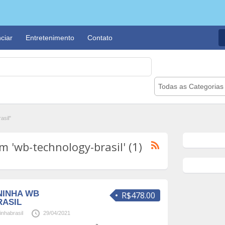
ciar
Entretenimento
Contato
Todas as Categorias
asil"
 'wb-technology-brasil' (1)
NINHA WB
R$478.00
ASIL
inhabrasil
29/04/2021