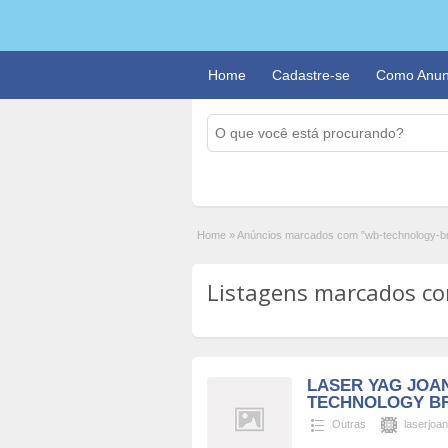
Home
Cadastre-se
Como Anun
Home
»
Anúncios marcados com "wb-technology-br
Listagens marcados com
LASER YAG JOA
TECHNOLOGY BR
Outras
laserjoan