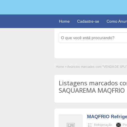
Home
Cadastre-se
Como Anun
Home
»
Anúncios marcados com "VENDA DE S
Listagens marcados co
SAQUAREMA MAQFRIO R
MAQFRIO Refrige
Refrigeração
Ped