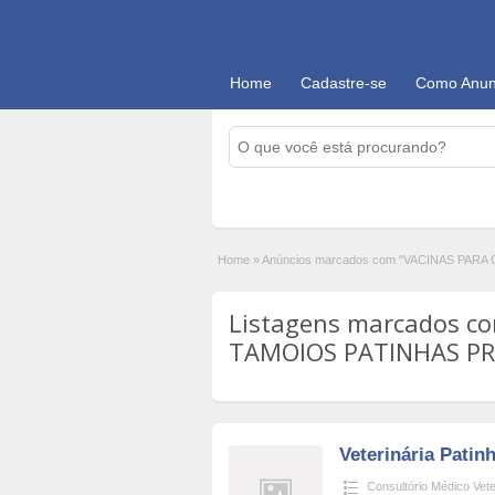
Home
Cadastre-se
Como Anun
Home
»
Anúncios marcados com "VACINAS PAR
Listagens marcados c
TAMOIOS PATINHAS PRA
Veterinária Patin
Consultório Médico Vete