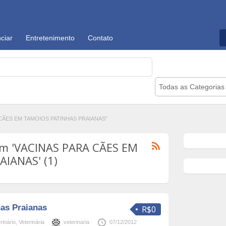
ciar
Entretenimento
Contato
Todas as Categorias
A CÃES EM TAMOIOS PATINHAS PRAIANAS"
om 'VACINAS PARA CÃES EM
IANAS' (1)
has Praianas
R$0
rinário
,
Veterinária
veterinaria
07/12/2012