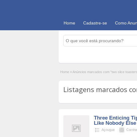
Home
Cadastre-se
Como Anun
Home
»
Anúncios marcados com "two slice toaster
Listagens marcados com 
Three Enticing Ti
Like Nobody Else
Açougue
Corrin