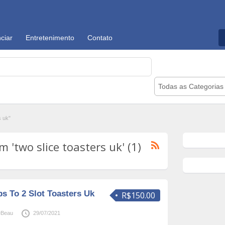
ciar
Entretenimento
Contato
Todas as Categorias
s uk"
'two slice toasters uk' (1)
ps To 2 Slot Toasters Uk
R$150.00
eBeau
29/07/2021