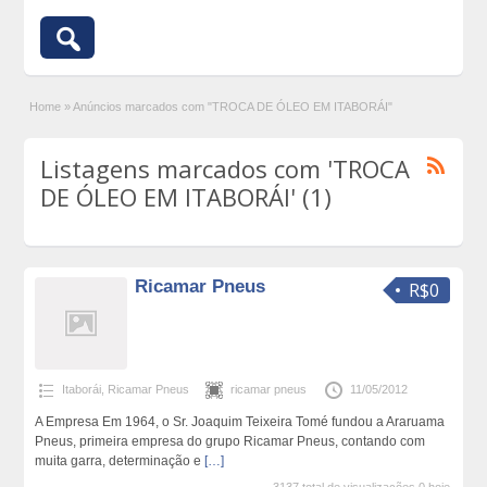
Home
»
Anúncios marcados com "TROCA DE ÓLEO EM ITABORÁI"
Listagens marcados com 'TROCA
DE ÓLEO EM ITABORÁI' (1)
Ricamar Pneus
R$0
Itaborái
,
Ricamar Pneus
ricamar pneus
11/05/2012
A Empresa Em 1964, o Sr. Joaquim Teixeira Tomé fundou a Araruama
Pneus, primeira empresa do grupo Ricamar Pneus, contando com
muita garra, determinação e
[…]