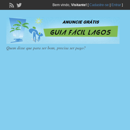
Bem vindo,
Visitante!
[
Cadastre-se
|
Entrar
]
Quem disse que para ser bom, precisa ser pago?