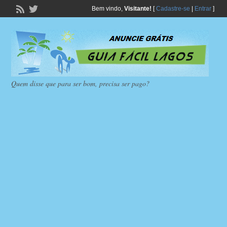
Bem vindo,
Visitante!
[
Cadastre-se
|
Entrar
]
Quem disse que para ser bom, precisa ser pago?