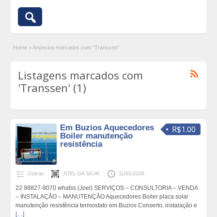
Home
»
Anúncios marcados com "Transsen"
Listagens marcados com
'Transsen' (1)
Em Buzios Aquecedores
R$1.00
Boiler manutenção
resistência
Outras
JOEL DA SILVA
11/01/2026
22 98827-9070 whatss (Joel) SERVIÇOS – CONSULTORIA – VENDA
– INSTALAÇÃO – MANUTENÇÃO Aquecedores Boiler placa solar
manutenção resistência termostato em Buzios Conserto, instalação e
[…]