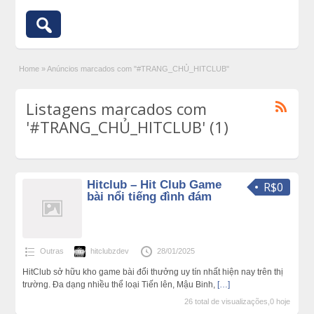
Home
»
Anúncios marcados com "#TRANG_CHỦ_HITCLUB"
Listagens marcados com
'#TRANG_CHỦ_HITCLUB' (1)
Hitclub – Hit Club Game
R$0
bài nổi tiếng đình đám
Outras
hitclubzdev
28/01/2025
HitClub sở hữu kho game bài đổi thưởng uy tín nhất hiện nay trên thị
trường. Đa dạng nhiều thể loại Tiến lên, Mậu Binh,
[…]
26 total de visualizações,0 hoje