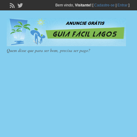
Bem vindo,
Visitante!
[
Cadastre-se
|
Entrar
]
Quem disse que para ser bom, precisa ser pago?