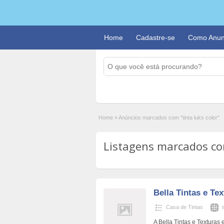
Home
Cadastre-se
Como Anun
Home
»
Anúncios marcados com "tinta luks color"
Listagens marcados com 
Bella Tintas e Te
Casa de Tintas
A Bella Tintas e Texturas