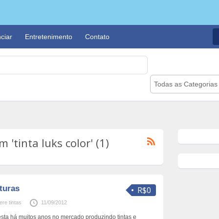
ciar
Entretenimento
Contato
Todas as Categorias
'tinta luks color' (1)
xturas
R$0
tere tintas
11/09/2012
 esta há muitos anos no mercado produzindo tintas e