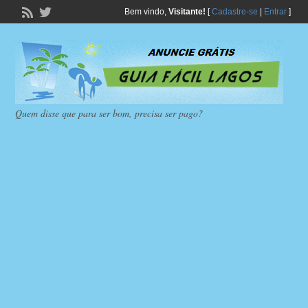
Bem vindo,
Visitante!
[
Cadastre-se
|
Entrar
]
Quem disse que para ser bom, precisa ser pago?