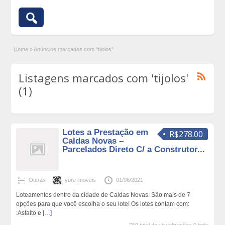
Home
»
Anúncios marcados com "tijolos"
Listagens marcados com 'tijolos'
(1)
Lotes a Prestação em
R$278.00
Caldas Novas –
Parcelados Direto C/ a Construtor...
Outras
yure imoveis
01/06/2021
Loteamentos dentro da cidade de Caldas Novas. São mais de 7
opções para que você escolha o seu lote! Os lotes contam com:
:Asfalto e
[…]