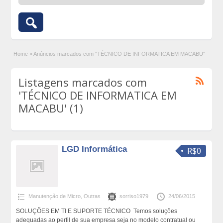
Home
»
Anúncios marcados com "TÉCNICO DE INFORMATICA EM MACABU"
Listagens marcados com
'TÉCNICO DE INFORMATICA EM
MACABU' (1)
LGD Informática
R$0
Manutenção de Micro
,
Outras
sorriso1979
24/06/2015
SOLUÇÕES EM TI E SUPORTE TÉCNICO ​ Temos soluções
adequadas ao perfil de sua empresa seja no modelo contratual ou