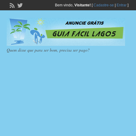
Bem vindo,
Visitante!
[
Cadastre-se
|
Entrar
]
Quem disse que para ser bom, precisa ser pago?