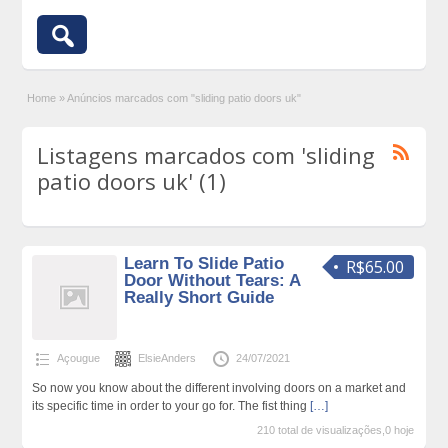
Home
»
Anúncios marcados com "sliding patio doors uk"
Listagens marcados com 'sliding
patio doors uk' (1)
Learn To Slide Patio
R$65.00
Door Without Tears: A
Really Short Guide
Açougue
ElsieAnders
24/07/2021
So now you know about the different involving doors on a market and
its specific time in order to your go for. The fist thing
[…]
210 total de visualizações,0 hoje