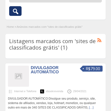
Home
»
Anúncios marcados com "sites de classificados grátis"
Listagens marcados com 'sites de
classificados grátis' (1)
DIVULGADOR
R$79.00
AUTOMÁTICO
Internet e Telefone
ebookrevenda
29/04/2021
DIVULGADOR AUTOMÁTICO Divulgue seu produto, serviço, site,
sistema de afiliados, vendas, loja, hotmart, monetize, ou qualquer
outro em mais de 340 SITES DE CLASSIFICADOS GRÁTIS,
[…]