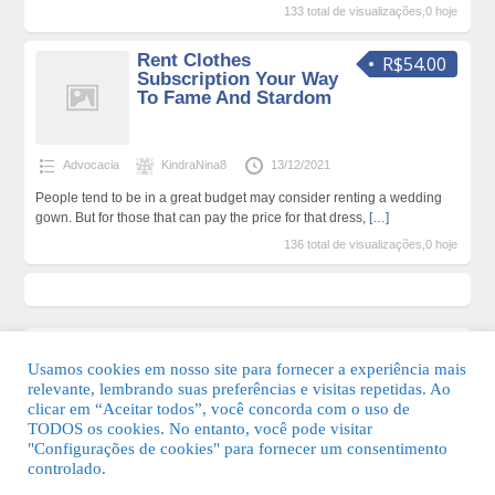
133 total de visualizações,0 hoje
Rent Clothes
R$54.00
Subscription Your Way
To Fame And Stardom
Advocacia
KindraNina8
13/12/2021
People tend to be in a great budget may consider renting a wedding
gown. But for those that can pay the price for that dress,
[…]
136 total de visualizações,0 hoje
Usamos cookies em nosso site para fornecer a experiência mais
relevante, lembrando suas preferências e visitas repetidas. Ao
clicar em “Aceitar todos”, você concorda com o uso de
TODOS os cookies. No entanto, você pode visitar
"Configurações de cookies" para fornecer um consentimento
© 2026 Guia Fácil Lagos | Guia Comercial Grátis. Todos os direitos
controlado.
reservados.