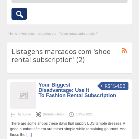
Home
»
Anúncios marcados com "shoe rental subscription"
Listagens marcados com 'shoe
rental subscription' (2)
Your Biggest
R$154.00
Disadvantage: Use It
To Fashion Rental Subscription
Açougue
BrendanDono
13/12/2021
There are some shops these days that supply LDS temple dresses. A
good number of them are rather simple while remaining gourmet. And
these the
[…]