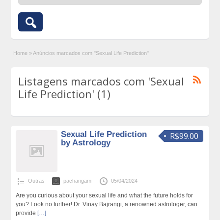
Home
»
Anúncios marcados com "Sexual Life Prediction"
Listagens marcados com 'Sexual
Life Prediction' (1)
Sexual Life Prediction
R$99.00
by Astrology
Outras
pachangam
05/04/2024
Are you curious about your sexual life and what the future holds for
you? Look no further! Dr. Vinay Bajrangi, a renowned astrologer, can
provide
[…]