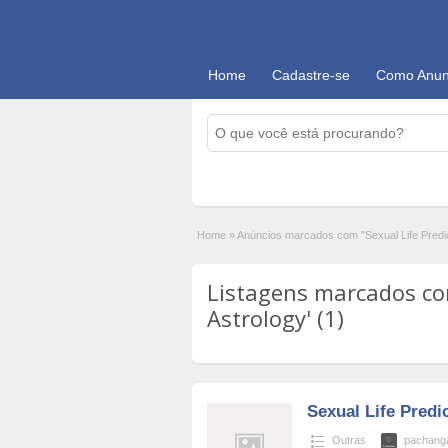
Home
Cadastre-se
Como Anun
Home
»
Anúncios marcados com "Sexual Life Predic
Listagens marcados com
Astrology' (1)
Sexual Life Predi
Outras
pachan