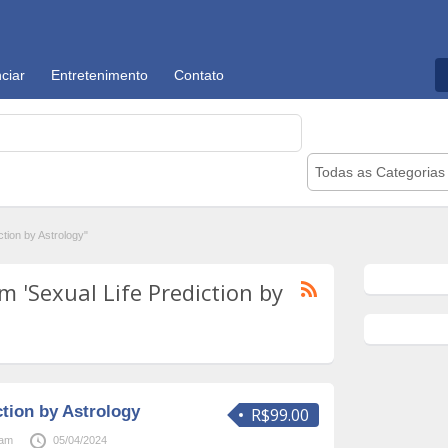
ciar
Entretenimento
Contato
Todas as Categorias
tion by Astrology"
 'Sexual Life Prediction by
ction by Astrology
R$99.00
gam
05/04/2024