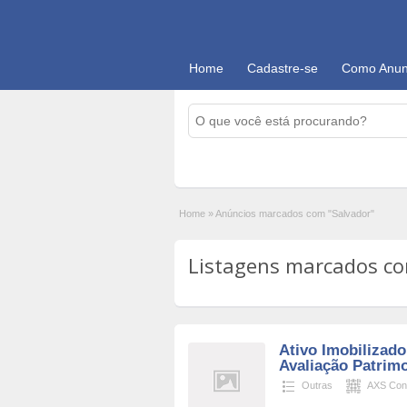
Home
Cadastre-se
Como Anun
Home
»
Anúncios marcados com "Salvador"
Listagens marcados com
Ativo Imobilizado
Avaliação Patrimo
Outras
AXS Cons