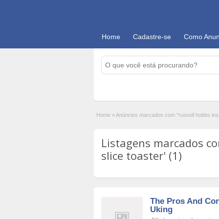
Home
Cadastre-se
Como Anun
Home
»
Anúncios marcados com "russell hobbs inspi
Listagens marcados com
slice toaster' (1)
The Pros And Con
Uking