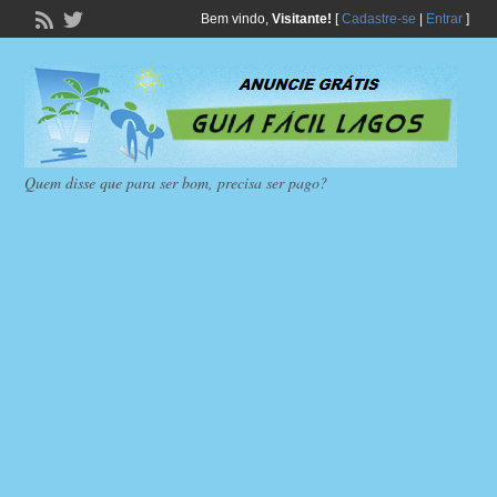
Bem vindo,
Visitante!
[
Cadastre-se
|
Entrar
]
Quem disse que para ser bom, precisa ser pago?