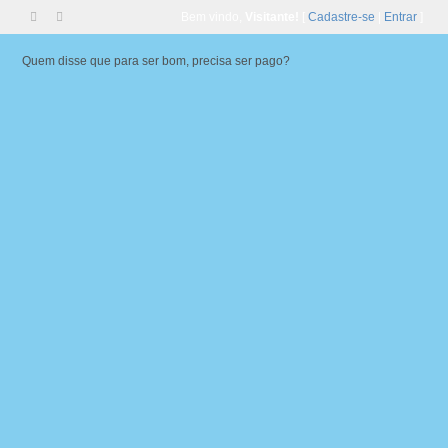
Bem vindo,
Visitante!
[
Cadastre-se
|
Entrar
]
Quem disse que para ser bom, precisa ser pago?