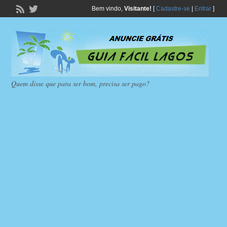
Bem vindo,
Visitante!
[
Cadastre-se
|
Entrar
]
Quem disse que para ser bom, precisa ser pago?