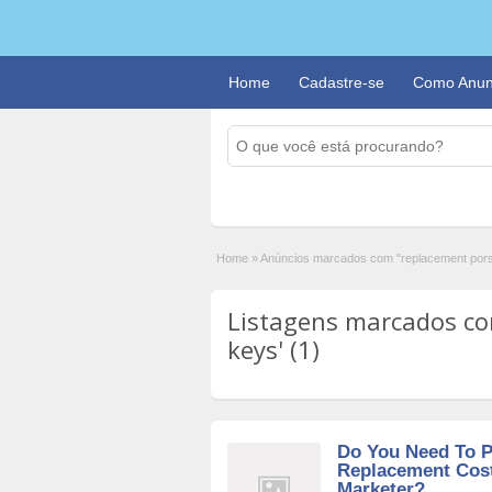
Home
Cadastre-se
Como Anun
Home
»
Anúncios marcados com "replacement por
Listagens marcados co
keys' (1)
Do You Need To P
Replacement Cos
Marketer?