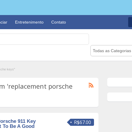
ciar
Entretenimento
Contato
Todas as Categorias
sche keys"
m 'replacement porsche
orsche 911 Key
R$67.00
t To Be A Good