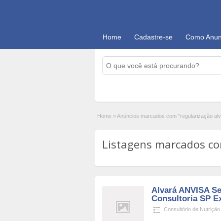
Home
Cadastre-se
Como Anun
Home
»
Anúncios marcados com "regularização alv
Listagens marcados com
Alvará ANVISA Se
Consultoria SP E
Consultório de Nutrição