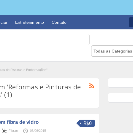
ciar
Entretenimento
Contato
Todas as Categorias
ras de Piscinas e Embarcações"
m 'Reformas e Pinturas de
 (1)
em fibra de vidro
R$0
Fibrart
03/06/2015