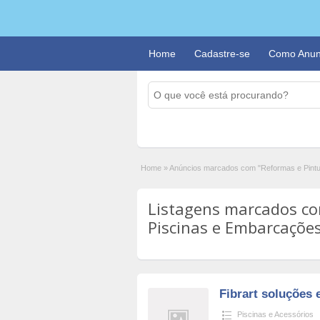
Home
Cadastre-se
Como Anun
Home
»
Anúncios marcados com "Reformas e Pintu
Listagens marcados co
Piscinas e Embarcações'
Fibrart soluções 
Piscinas e Acessórios