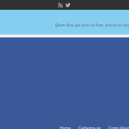
Quem disse que para ser bom, precisa ser pa
Home
Cadastre-se
Como Anun