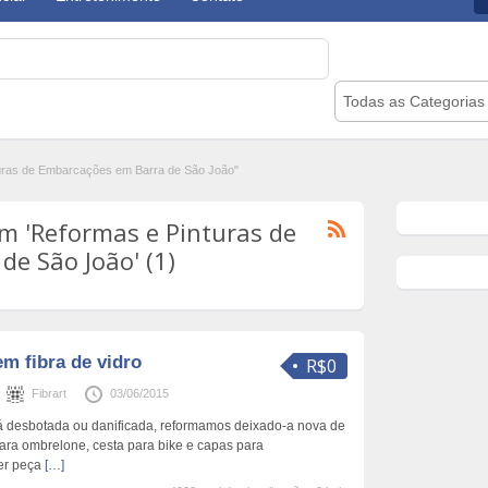
Todas as Categorias
uras de Embarcações em Barra de São João"
m 'Reformas e Pinturas de
e São João' (1)
em fibra de vidro
R$0
Fibrart
03/06/2015
stá desbotada ou danificada, reformamos deixado-a nova de
ra ombrelone, cesta para bike e capas para
er peça
[…]