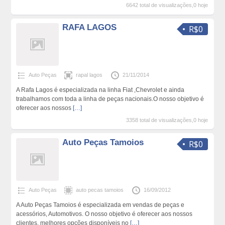
6642 total de visualizações,0 hoje
RAFA LAGOS
R$0
Auto Peças
rapal lagos
21/11/2014
A Rafa Lagos é especializada na linha Fiat ,Chevrolet e ainda
trabalhamos com toda a linha de peças nacionais.O nosso objetivo é
oferecer aos nossos
[…]
3358 total de visualizações,0 hoje
Auto Peças Tamoios
R$0
Auto Peças
auto pecas tamoios
16/09/2012
A Auto Peças Tamoios é especializada em vendas de peças e
acessórios, Automotivos. O nosso objetivo é oferecer aos nossos
clientes, melhores opções disponíveis no
[…]