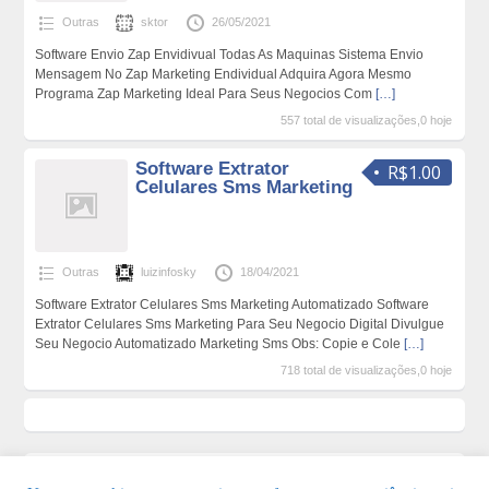
Outras
sktor
26/05/2021
Software Envio Zap Envidivual Todas As Maquinas Sistema Envio
Mensagem No Zap Marketing Endividual Adquira Agora Mesmo
Programa Zap Marketing Ideal Para Seus Negocios Com
[…]
557 total de visualizações,0 hoje
Software Extrator
R$1.00
Celulares Sms Marketing
Outras
luizinfosky
18/04/2021
Software Extrator Celulares Sms Marketing Automatizado Software
Extrator Celulares Sms Marketing Para Seu Negocio Digital Divulgue
Seu Negocio Automatizado Marketing Sms Obs: Copie e Cole
[…]
718 total de visualizações,0 hoje