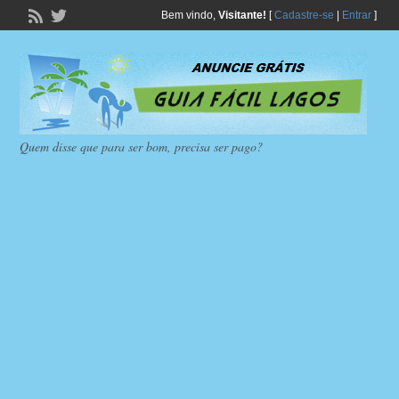
Bem vindo,
Visitante!
[
Cadastre-se
|
Entrar
]
Quem disse que para ser bom, precisa ser pago?