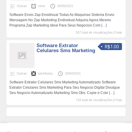
Outras
sktor
26/05/2021
Software Envio Zap Envidivual Todas As Maquinas Sistema Envio
Mensagem No Zap Marketing Endividual Adquira Agora Mesmo
Programa Zap Marketing Ideal Para Seus Negocios Com
[…]
557 total de visualizações,0 hoje
Software Extrator
R$1.00
Celulares Sms Marketing
Outras
luizinfosky
18/04/2021
Software Extrator Celulares Sms Marketing Automatizado Software
Extrator Celulares Sms Marketing Para Seu Negocio Digital Divulgue
Seu Negocio Automatizado Marketing Sms Obs: Copie e Cole
[…]
718 total de visualizações,0 hoje