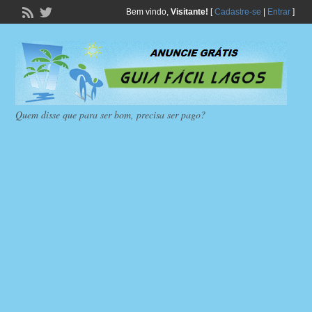
Bem vindo,
Visitante!
[
Cadastre-se
|
Entrar
]
Quem disse que para ser bom, precisa ser pago?