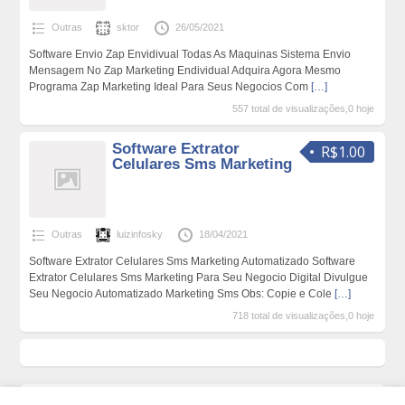
Outras
sktor
26/05/2021
Software Envio Zap Envidivual Todas As Maquinas Sistema Envio
Mensagem No Zap Marketing Endividual Adquira Agora Mesmo
Programa Zap Marketing Ideal Para Seus Negocios Com
[…]
557 total de visualizações,0 hoje
Software Extrator
R$1.00
Celulares Sms Marketing
Outras
luizinfosky
18/04/2021
Software Extrator Celulares Sms Marketing Automatizado Software
Extrator Celulares Sms Marketing Para Seu Negocio Digital Divulgue
Seu Negocio Automatizado Marketing Sms Obs: Copie e Cole
[…]
718 total de visualizações,0 hoje