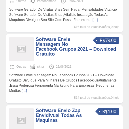
Outras
zantenomade
07/07/2021
Software Gerador De Visitas Sites Sem Pagar Mensalidades Vitalicio
Software Gerador De Visitas Sites ,Vitalicio Instalação Todas As
Maquinas Divulgue Seu Site Com Esssa Ferramenta
[…]
616 total de visualizações,0 hoje
Software Envie
R$79.00
Mensagem No
Facebook Grupos 2021 – Download
Gratuito
Outras
sktor
26/06/2021
Software Envie Mensagem No Facebook Grupos 2021 – Download
Gratuito Divulgue Para Milhares De Grupos Facebook Gratuitamente
,Essa Poderosa Ferramenta Marketing Para Empresas, Pequnenas
Médias
[…]
514 total de visualizações,0 hoje
Software Envio Zap
R$1.00
Envidivual Todas As
Maquinas