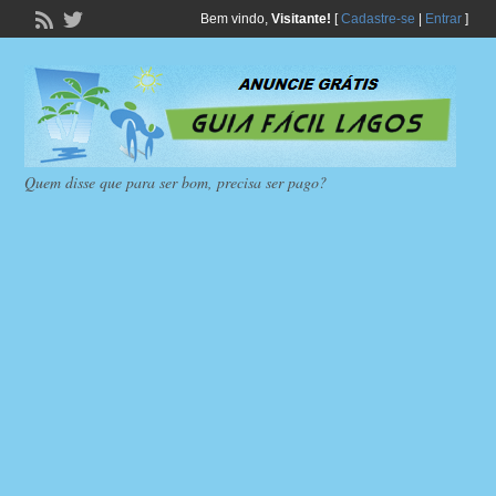
Bem vindo,
Visitante!
[
Cadastre-se
|
Entrar
]
Quem disse que para ser bom, precisa ser pago?