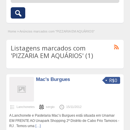
Home
»
Anúncios marcados com "PIZZARIA EM AQUÁRIOS"
Listagens marcados com
'PIZZARIA EM AQUÁRIOS' (1)
Mac’s Burgues
R$0
Lanchonetes
sergio
15/11/2012
A Lanchonete e Pastelaria Mac’s Burgues está situada em Unamar
EM FRENTE AO Unapark Shopping 2º Distrito de Cabo Frio Tamoios -
RJ . Temos uma
[…]