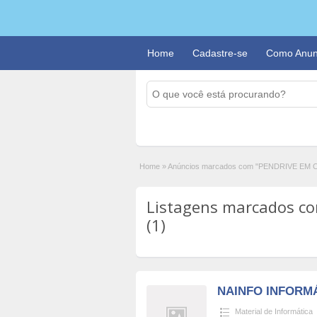
Home
Cadastre-se
Como Anun
Home
»
Anúncios marcados com "PENDRIVE EM 
Listagens marcados c
(1)
NAINFO INFORM
Material de Informática