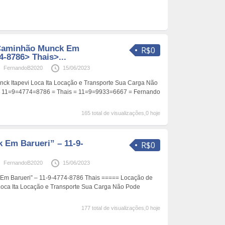
Caminhão Munck Em
R$0
4-8786> Thais>...
FernandoB2020
15/06/2023
ck Itapevi Loca Ita Locação e Transporte Sua Carga Não
! 11=9=4774=8786 = Thais = 11=9=9933=6667 = Fernando
165 total de visualizações,0 hoje
Em Barueri” – 11-9-
R$0
FernandoB2020
15/06/2023
m Barueri” – 11-9-4774-8786 Thais ===== Locação de
Loca Ita Locação e Transporte Sua Carga Não Pode
177 total de visualizações,0 hoje