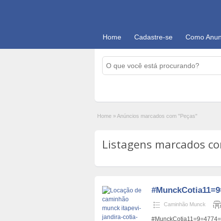
Home
Cadastre-se
Como Anun
Home
»
Anúncios marcados com "Peças"
Listagens marcados com
#MunckCotia11=9
Caminhão Munck
#MunckCotia11=9=4774=8