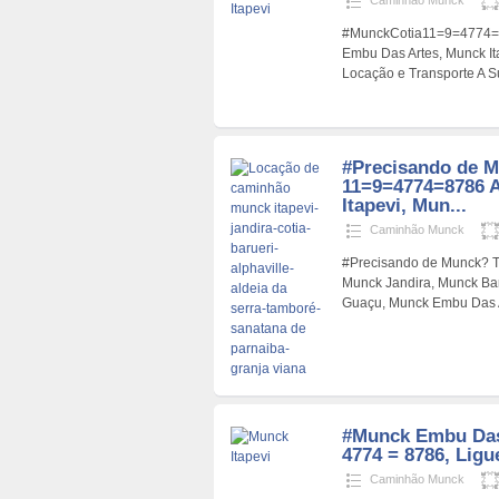
Caminhão Munck
#MunckCotia11=9=4774=8
Embu Das Artes, Munck It
Locação e Transporte A 
#Precisando de M
11=9=4774=8786 
Itapevi, Mun...
Caminhão Munck
#Precisando de Munck? T
Munck Jandira, Munck Bar
Guaçu, Munck Embu Das 
#Munck Embu Das 
4774 = 8786, Ligu
Caminhão Munck