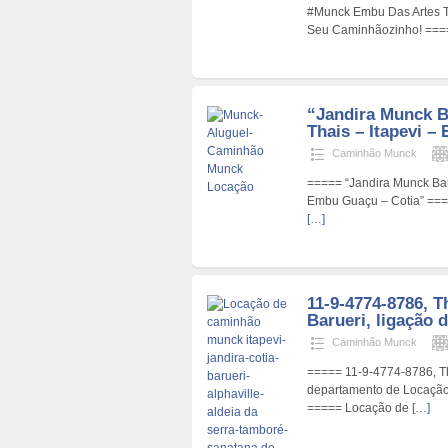
#Munck Embu Das Artes Th
Seu Caminhãozinho! ===
“Jandira Munck B
Thais – Itapevi – E
Caminhão Munck
===== “Jandira Munck Bar
Embu Guaçu – Cotia” ===
[…]
11-9-4774-8786, T
Barueri, ligação d
Caminhão Munck
===== 11-9-4774-8786, Tha
departamento de Locação
===== Locação de
[…]