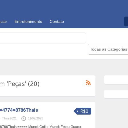
ciar
Entretenimento
Contato
Todas as Categorias
 'Peças' (20)
=4774=8786Thais
R$0
Thais2021
11/07/2023
786Thais ===== Munck Cotia, Munck Embu Guaçu,