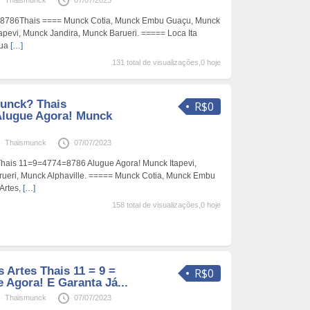
Thaismunck
07/07/2023
786Thais ==== Munck Cotia, Munck Embu Guaçu, Munck
apevi, Munck Jandira, Munck Barueri. ===== Loca Ita
Sua
[…]
131 total de visualizações,0 hoje
unck? Thais
R$0
Alugue Agora! Munck
Thaismunck
07/07/2023
hais 11=9=4774=8786 Alugue Agora! Munck Itapevi,
ueri, Munck Alphaville. ===== Munck Cotia, Munck Embu
Artes,
[…]
158 total de visualizações,0 hoje
Artes Thais 11 = 9 =
R$0
e Agora! E Garanta Já...
Thaismunck
07/07/2023