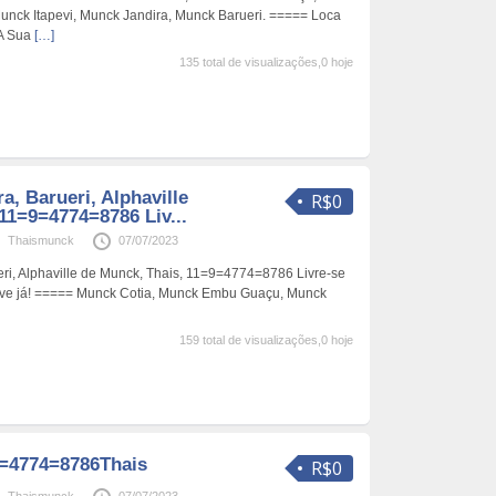
nck Itapevi, Munck Jandira, Munck Barueri. ===== Loca
 A Sua
[…]
135 total de visualizações,0 hoje
a, Barueri, Alphaville
R$0
11=9=4774=8786 Liv...
Thaismunck
07/07/2023
eri, Alphaville de Munck, Thais, 11=9=4774=8786 Livre-se
ve já! ===== Munck Cotia, Munck Embu Guaçu, Munck
159 total de visualizações,0 hoje
=4774=8786Thais
R$0