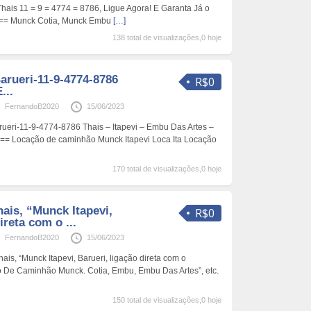
ais 11 = 9 = 4774 = 8786, Ligue Agora! E Garanta Já o
== Munck Cotia, Munck Embu
[…]
138 total de visualizações,0 hoje
arueri-11-9-4774-8786
R$0
...
FernandoB2020
15/06/2023
ueri-11-9-4774-8786 Thais – Itapevi – Embu Das Artes –
== Locação de caminhão Munck Itapevi Loca Ita Locação
170 total de visualizações,0 hoje
hais, “Munck Itapevi,
R$0
ireta com o ...
FernandoB2020
15/06/2023
is, “Munck Itapevi, Barueri, ligação direta com o
 De Caminhão Munck. Cotia, Embu, Embu Das Artes”, etc.
150 total de visualizações,0 hoje