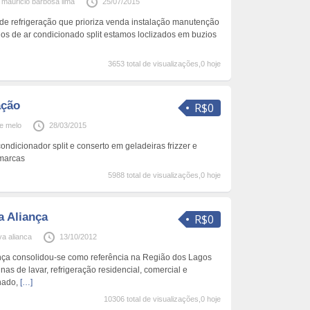
mauricio barbosa lima
25/07/2015
 refrigeração que prioriza venda instalação manutenção
os de ar condicionado split estamos loclizados em buzios
3653 total de visualizações,0 hoje
ação
R$0
se melo
28/03/2015
ondicionador split e conserto em geladeiras frizzer e
 marcas
5988 total de visualizações,0 hoje
a Aliança
R$0
va alianca
13/10/2012
nça consolidou-se como referência na Região dos Lagos
s de lavar, refrigeração residencial, comercial e
onado,
[…]
10306 total de visualizações,0 hoje