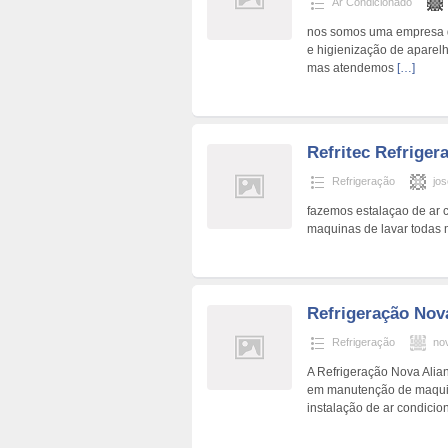
Ar Condicionado
nos somos uma empresa de
e higienização de aparelh
mas atendemos
[…]
Refritec Refriger
Refrigeração
jo
fazemos estalaçao de ar c
maquinas de lavar todas
Refrigeração Nov
Refrigeração
no
A Refrigeração Nova Alia
em manutenção de maquina
instalação de ar condici