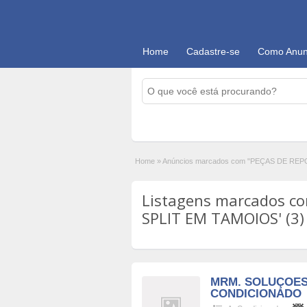
Home
Cadastre-se
Como Anun
Home
»
Anúncios marcados com "PEÇAS DE RE
Listagens marcados c
SPLIT EM TAMOIOS' (3)
MRM. SOLUÇOES
CONDICIONADO