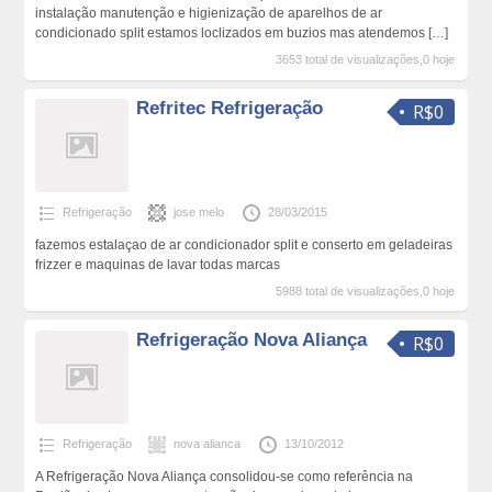
instalação manutenção e higienização de aparelhos de ar
condicionado split estamos loclizados em buzios mas atendemos
[…]
3653 total de visualizações,0 hoje
Refritec Refrigeração
R$0
Refrigeração
jose melo
28/03/2015
fazemos estalaçao de ar condicionador split e conserto em geladeiras
frizzer e maquinas de lavar todas marcas
5988 total de visualizações,0 hoje
Refrigeração Nova Aliança
R$0
Refrigeração
nova alianca
13/10/2012
A Refrigeração Nova Aliança consolidou-se como referência na