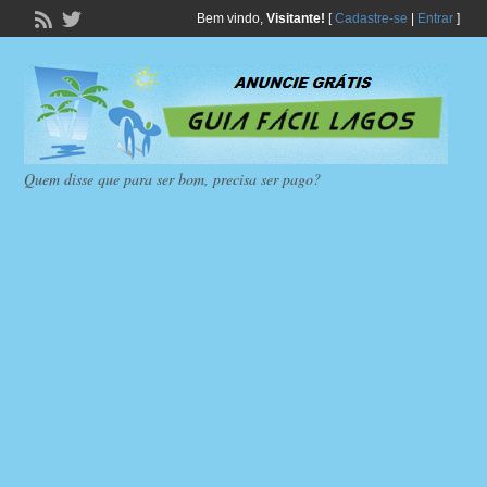
Bem vindo,
Visitante!
[
Cadastre-se
|
Entrar
]
Quem disse que para ser bom, precisa ser pago?