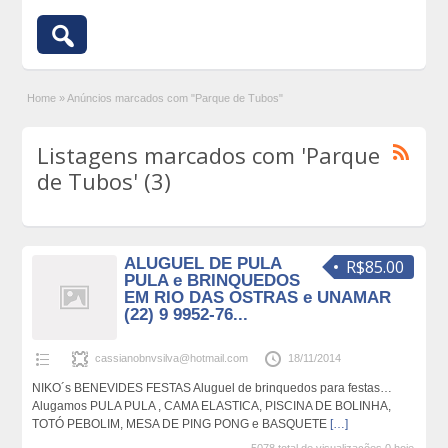
Home
»
Anúncios marcados com "Parque de Tubos"
Listagens marcados com 'Parque
de Tubos' (3)
ALUGUEL DE PULA
R$85.00
PULA e BRINQUEDOS
EM RIO DAS OSTRAS e UNAMAR
(22) 9 9952-76...
cassianobnvsilva@hotmail.com
18/11/2014
NIKO´s BENEVIDES FESTAS Aluguel de brinquedos para festas…
Alugamos PULA PULA , CAMA ELASTICA, PISCINA DE BOLINHA,
TOTÓ PEBOLIM, MESA DE PING PONG e BASQUETE
[…]