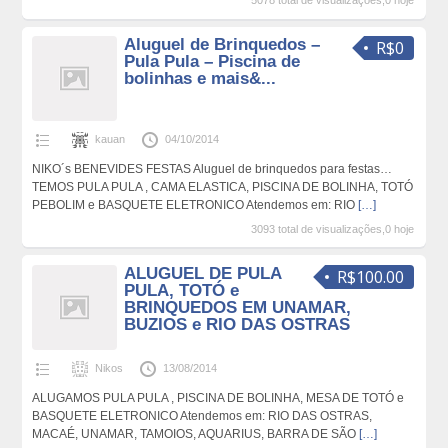
5078 total de visualizações,0 hoje
Aluguel de Brinquedos –
R$0
Pula Pula – Piscina de
bolinhas e mais&...
kauan
04/10/2014
NIKO´s BENEVIDES FESTAS Aluguel de brinquedos para festas…
TEMOS PULA PULA , CAMA ELASTICA, PISCINA DE BOLINHA, TOTÓ
PEBOLIM e BASQUETE ELETRONICO Atendemos em: RIO
[…]
3093 total de visualizações,0 hoje
ALUGUEL DE PULA
R$100.00
PULA, TOTÓ e
BRINQUEDOS EM UNAMAR,
BUZIOS e RIO DAS OSTRAS
Nikos
13/08/2014
ALUGAMOS PULA PULA , PISCINA DE BOLINHA, MESA DE TOTÓ e
BASQUETE ELETRONICO Atendemos em: RIO DAS OSTRAS,
MACAÉ, UNAMAR, TAMOIOS, AQUARIUS, BARRA DE SÃO
[…]