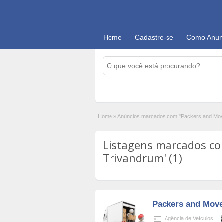
Home
Cadastre-se
Como Anun
Home
»
Anúncios marcados com "Packers and Mov
Listagens marcados co
Trivandrum' (1)
Packers and Move
Agência de Veículos