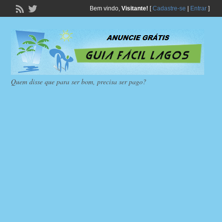
Bem vindo,
Visitante!
[
Cadastre-se
|
Entrar
]
Quem disse que para ser bom, precisa ser pago?