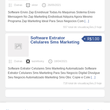
Outras
sktor
26/05/2021
Software Envio Zap Envidivual Todas As Maquinas Sistema Envio
Mensagem No Zap Marketing Endividual Adquira Agora Mesmo
Programa Zap Marketing Ideal Para Seus Negocios Com
[…]
557 total de visualizações,0 hoje
Software Extrator
R$1.00
Celulares Sms Marketing
Outras
luizinfosky
18/04/2021
Software Extrator Celulares Sms Marketing Automatizado Software
Extrator Celulares Sms Marketing Para Seu Negocio Digital Divulgue
Seu Negocio Automatizado Marketing Sms Obs: Copie e Cole
[…]
718 total de visualizações,0 hoje