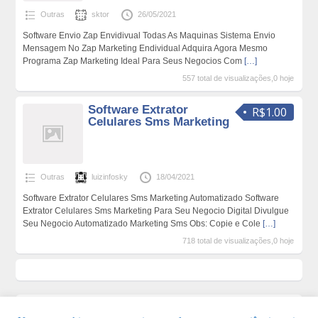
Outras
sktor
26/05/2021
Software Envio Zap Envidivual Todas As Maquinas Sistema Envio
Mensagem No Zap Marketing Endividual Adquira Agora Mesmo
Programa Zap Marketing Ideal Para Seus Negocios Com
[…]
557 total de visualizações,0 hoje
Software Extrator
R$1.00
Celulares Sms Marketing
Outras
luizinfosky
18/04/2021
Software Extrator Celulares Sms Marketing Automatizado Software
Extrator Celulares Sms Marketing Para Seu Negocio Digital Divulgue
Seu Negocio Automatizado Marketing Sms Obs: Copie e Cole
[…]
718 total de visualizações,0 hoje