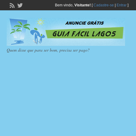
Bem vindo,
Visitante!
[
Cadastre-se
|
Entrar
]
Quem disse que para ser bom, precisa ser pago?