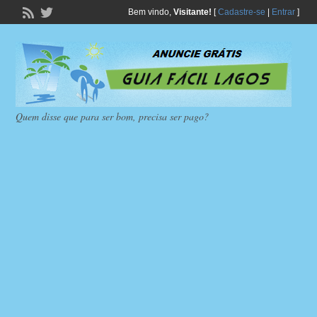
Bem vindo,
Visitante!
[
Cadastre-se
|
Entrar
]
Quem disse que para ser bom, precisa ser pago?