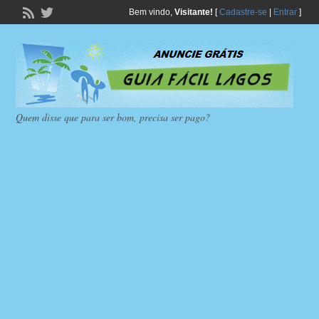
Bem vindo,
Visitante!
[
Cadastre-se
|
Entrar
]
Quem disse que para ser bom, precisa ser pago?