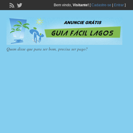
Bem vindo,
Visitante!
[
Cadastre-se
|
Entrar
]
Quem disse que para ser bom, precisa ser pago?